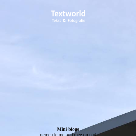
Mini-blogs
nemen je met mij mee op pad