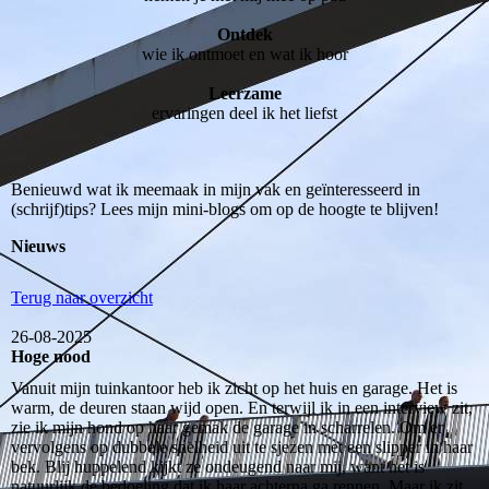
Ontdek
wie ik ontmoet en wat ik hoor
Leerzame
ervaringen deel ik het liefst
Benieuwd wat ik meemaak in mijn vak en geïnteresseerd in
(schrijf)tips? Lees mijn mini-blogs om op de hoogte te blijven!
Nieuws
Terug naar overzicht
26-08-2025
Hoge nood
Vanuit mijn tuinkantoor heb ik zicht op het huis en garage. Het is
warm, de deuren staan wijd open. En terwijl ik in een interview zit,
zie ik mijn hond op haar gemak de garage in scharrelen. Om er
vervolgens op dubbele snelheid uit te sjezen met een slipper in haar
bek. Blij huppelend kijkt ze ondeugend naar mij, want het is
natuurlijk de bedoeling dat ik haar achterna ga rennen. Maar ik zit