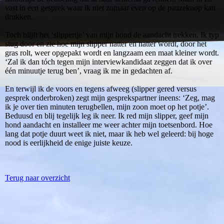
vast in een gesprek waar ik niet zomaar even op de pauzeknop kan
drukken.
Toch blijft het ‘slippertje’ van mijn hond de aandacht trekken. Ik typ
stug door en zie hoe mijn slipper natter en natter wordt, door het
gras rolt, weer opgepakt wordt en langzaam een maat kleiner wordt.
‘Zal ik dan tóch tegen mijn interviewkandidaat zeggen dat ik over
één minuutje terug ben’, vraag ik me in gedachten af.
En terwijl ik de voors en tegens afweeg (slipper gered versus
gesprek onderbroken) zegt mijn gesprekspartner ineens: ‘Zeg, mag
ik je over tien minuten terugbellen, mijn zoon moet op het potje’.
Beduusd en blij tegelijk leg ik neer. Ik red mijn slipper, geef mijn
hond aandacht en installeer me weer achter mijn toetsenbord. Hoe
lang dat potje duurt weet ik niet, maar ik heb wel geleerd: bij hoge
nood is eerlijkheid de enige juiste keuze.
Terug naar overzicht